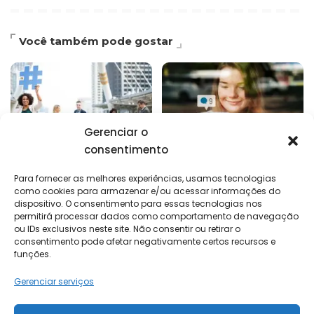
Você também pode gostar
Gerenciar o
consentimento
Empreendedorismo e marketing pessoal
Empreendedorismo e marketing
Para fornecer as melhores experiências, usamos tecnologias
Como usar hashtags no
Melhores práticas para
como cookies para armazenar e/ou acessar informações do
LinkedIn em 2025: Guia
publicar conteúdo no
dispositivo. O consentimento para essas tecnologias nos
Prático e Atualizado!
LinkedIn em 2025: Dicas e
permitirá processar dados como comportamento de navegação
Estratégias Essenciais!
ou IDs exclusivos neste site. Não consentir ou retirar o
7 Leitura mínima
consentimento pode afetar negativamente certos recursos e
6 Leitura mínima
funções.
Gerenciar serviços
Pàgina Inicial
Blog
Política Privacidade
Contato