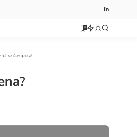
0
Análise Completa!
ena?