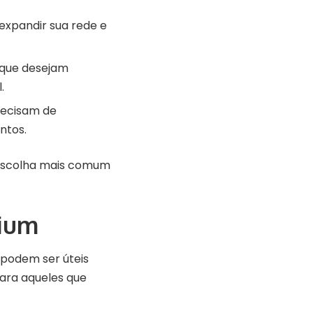
expandir sua rede e
s que desejam
.
recisam de
ntos.
a escolha mais comum
mium
 podem ser úteis
para aqueles que