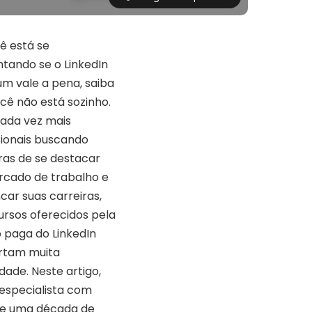
ê está se
tando se o LinkedIn
m vale a pena, saiba
cê não está sozinho.
ada vez mais
sionais buscando
as de se destacar
cado de trabalho e
car suas carreiras,
ursos oferecidos pela
 paga do LinkedIn
rtam muita
idade. Neste artigo,
especialista com
de uma década de