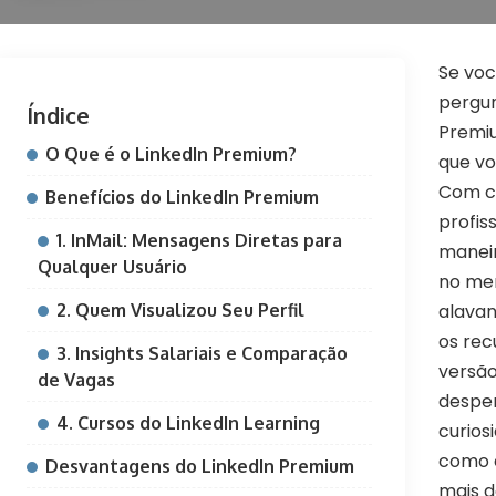
Se voc
pergun
Índice
Premiu
O Que é o LinkedIn Premium?
que vo
Com c
Benefícios do LinkedIn Premium
profis
1. InMail: Mensagens Diretas para
maneir
Qualquer Usuário
no mer
2. Quem Visualizou Seu Perfil
alavan
os rec
3. Insights Salariais e Comparação
versão
de Vagas
despe
4. Cursos do LinkedIn Learning
curios
como 
Desvantagens do LinkedIn Premium
mais 