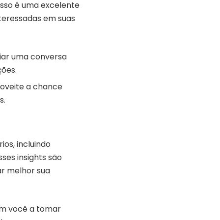
sso é uma excelente
nteressadas em suas
iciar uma conversa
ções.
proveite a chance
s.
os, incluindo
ses insights são
ar melhor sua
am você a tomar