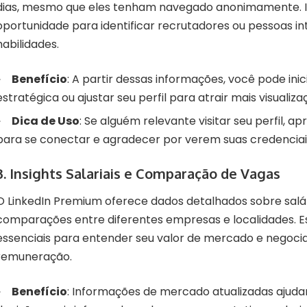
dias, mesmo que eles tenham navegado anonimamente. I
oportunidade para identificar recrutadores ou pessoas i
habilidades.
Benefício
: A partir dessas informações, você pode in
estratégica ou ajustar seu perfil para atrair mais visualiza
Dica de Uso
: Se alguém relevante visitar seu perfil, a
para se conectar e agradecer por verem suas credenciai
3.
Insights Salariais e Comparação de Vagas
O LinkedIn Premium oferece dados detalhados sobre salári
comparações entre diferentes empresas e localidades. Es
essenciais para entender seu valor de mercado e negoci
remuneração.
Benefício
: Informações de mercado atualizadas ajud